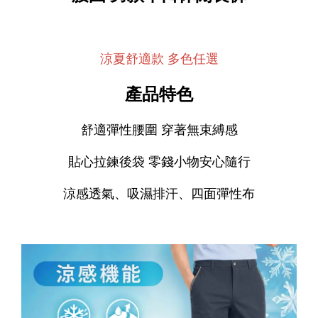
涼夏舒適款 多色任選
產品特色
舒適彈性腰圍 穿著無束縛感
貼心拉鍊後袋 零錢小物安心隨行
涼感透氣、吸濕排汗、四面彈性布