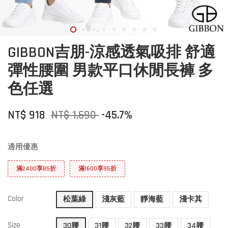
GIBBON吉朋-涼感透氣吸排 舒適
彈性腰圍 男款平口休閒長褲 多
色任選
NT$ 918
NT$ 1,690
-45.7%
適用優惠
滿2400享85折
滿1600享95折
Color
松葉綠
淺灰藍
靜海藍
淺卡其
Size
30腰
31腰
32腰
33腰
34腰