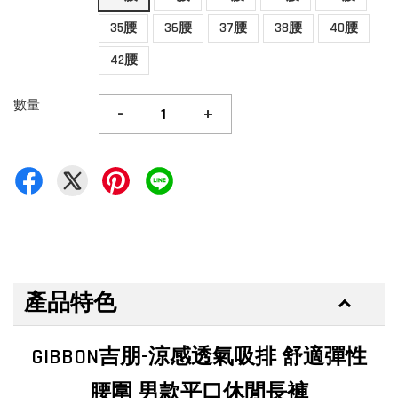
35腰
36腰
37腰
38腰
40腰
42腰
數量
-
+
產品特色
GIBBON吉朋-涼感透氣吸排 舒適彈性
腰圍 男款平口休閒長褲