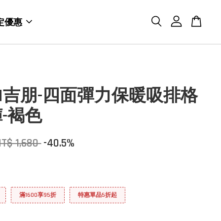
定優惠
BON吉朋-四面彈力保暖吸排格
-褐色
T$ 1,680
-40.5%
滿1600享95折
特惠單品5折起