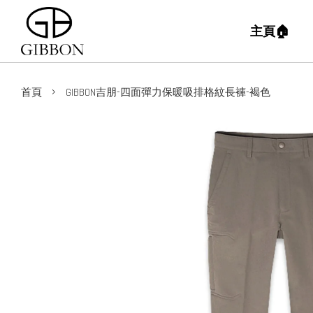
主頁🏠
›
首頁
GIBBON吉朋-四面彈力保暖吸排格紋長褲-褐色