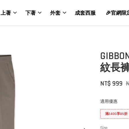
上著
下著
外套
成套西服
🎉官網限
GIB
紋長褲
NT$ 999
N
適用優惠
滿2400享85折
Size