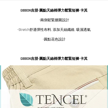
GIBBON吉朋-圓點天絲棉彈力鬆緊短褲-卡其
-兩側鬆緊腰圍設計
-Stretch舒適彈性布料, 添加天絲纖維, 吸濕透氣
-圓點花色設計
GIBBON吉朋-圓點天絲棉彈力鬆緊短褲-卡其