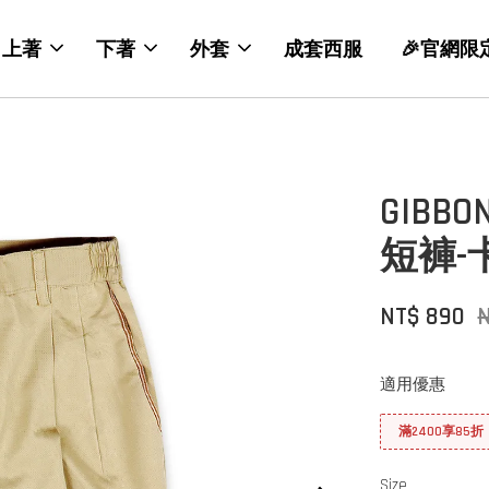
上著
下著
外套
成套西服
🎉官網限
GIB
短褲-
NT$ 890
適用優惠
滿2400享85折
Size