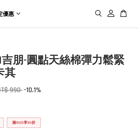
定優惠
BON吉朋-圓點天絲棉彈力鬆緊
卡其
NT$ 990
-10.1%
滿1600享95折