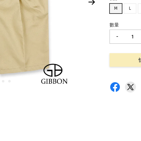
M
L
數量
-