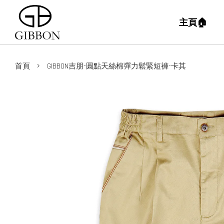
主頁🏠
›
首頁
GIBBON吉朋-圓點天絲棉彈力鬆緊短褲-卡其