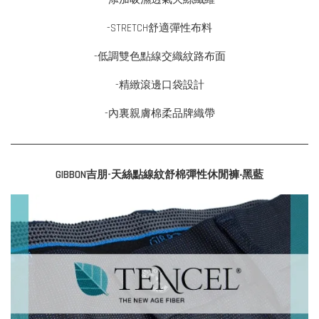
-STRETCH舒適彈性布料
-低調雙色點線交織紋路布面
-精緻滾邊口袋設計
-內裏親膚棉柔品牌織帶
GIBBON吉朋-天絲點線紋舒棉彈性休閒褲‧黑藍