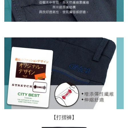
【打摺褲】