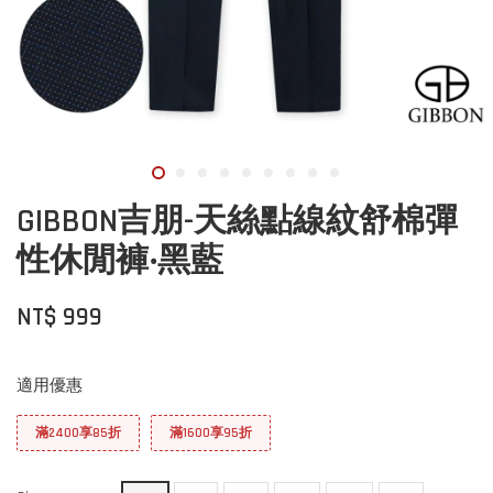
GIBBON吉朋-天絲點線紋舒棉彈
性休閒褲‧黑藍
NT$ 999
適用優惠
滿2400享85折
滿1600享95折