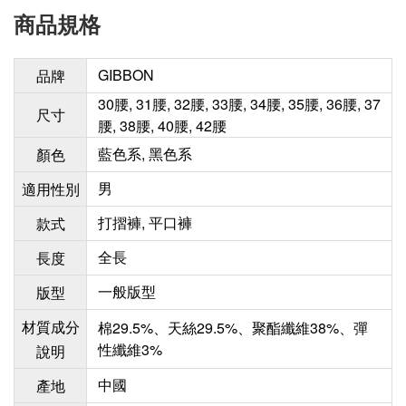
商品規格
GIBBON
品牌
30腰, 31腰, 32腰, 33腰, 34腰, 35腰, 36腰, 37
尺寸
腰, 38腰, 40腰, 42腰
藍色系, 黑色系
顏色
男
適用性別
打摺褲, 平口褲
款式
全長
長度
一般版型
版型
材質成分
棉29.5%、天絲29.5%、聚酯纖維38%、彈
性纖維3%
說明
中國
產地