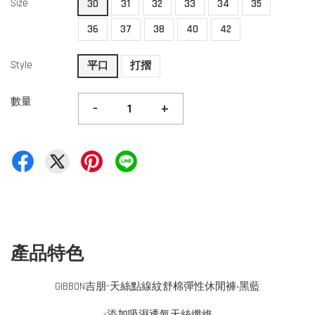
Size
30
31
32
33
34
35
36
37
38
40
42
Style
平口
打摺
數量
-
+
產品特色
GIBBON吉朋-天絲點線紋舒棉彈性休閒褲‧黑藍
-添加吸濕透氣天絲纖維