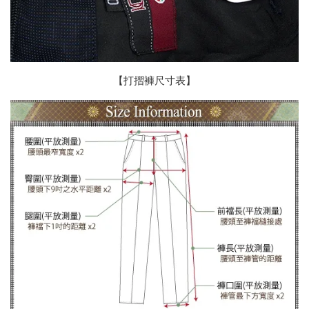
【打摺褲尺寸表】