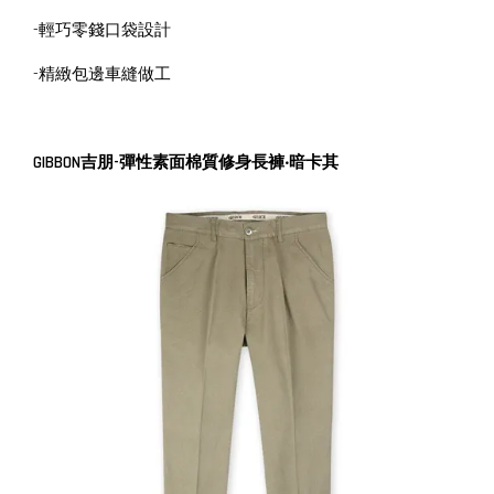
-輕巧零錢口袋設計
-精緻包邊車縫做工
GIBBON吉朋-彈性素面棉質修身長褲‧暗卡其