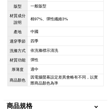
一般版型
版型
材質成分
棉97%、彈性纖維3%
說明
中國
產地
四季
適穿季節
依洗滌標示清洗
洗滌方式
彈性
材質功能
適中
厚薄度
因電腦螢幕設定差異會略有不同，以實
商品顏色
際商品顏色為準
商品規格