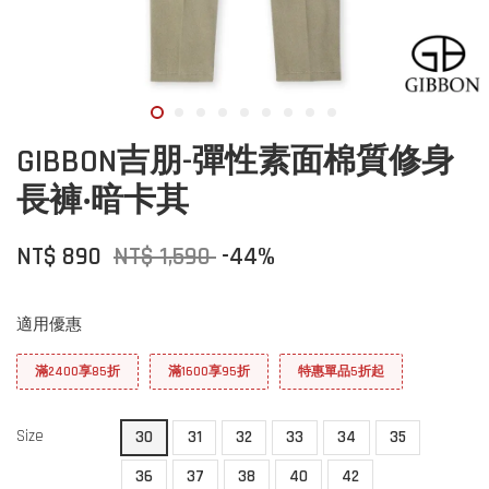
GIBBON吉朋-彈性素面棉質修身
長褲‧暗卡其
NT$ 890
NT$ 1,590
-44%
適用優惠
滿2400享85折
滿1600享95折
特惠單品5折起
Size
30
31
32
33
34
35
36
37
38
40
42