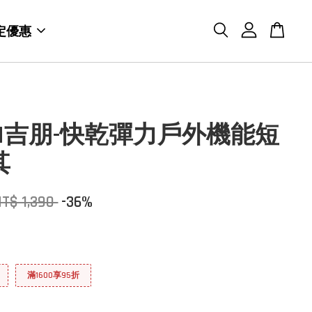
定優惠
BON吉朋-快乾彈力戶外機能短
其
T$ 1,390
-36%
滿1600享95折