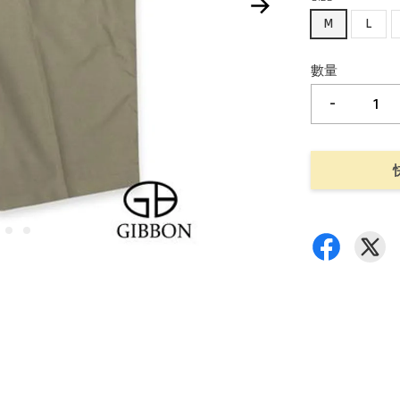
M
L
數量
-