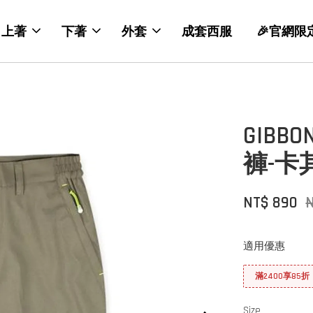
上著
下著
外套
成套西服
🎉官網限
GIB
褲-卡
NT$ 890
N
適用優惠
滿2400享85折
Size