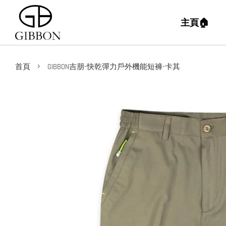
主頁🏠
›
首頁
GIBBON吉朋-快乾彈力戶外機能短褲-卡其