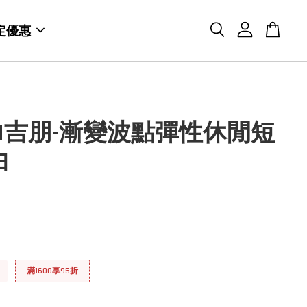
定優惠
BON吉朋-漸變波點彈性休閒短
白
滿1600享95折