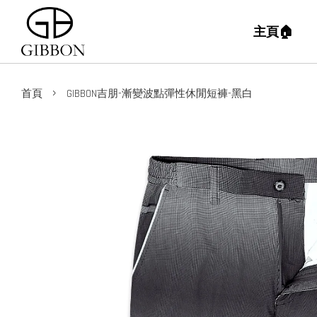
主頁🏠
›
首頁
GIBBON吉朋-漸變波點彈性休閒短褲-黑白