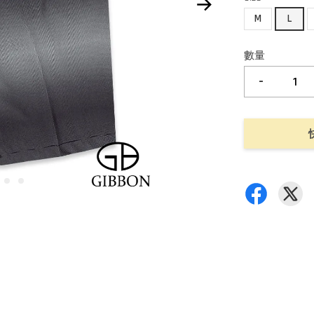
M
L
數量
-