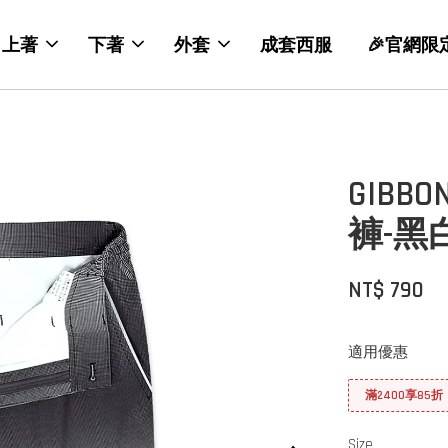
上著
下著
外套
成套西服
🎉官網限
GIB
褲-黑
NT$ 790
適用優惠
滿2400享85折
Size