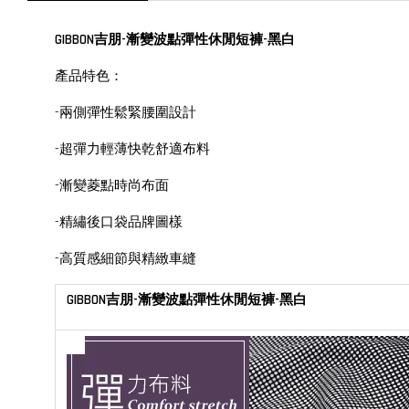
GIBBON吉朋-漸變波點彈性休閒短褲-黑白
產品特色：
-兩側彈性鬆緊腰圍設計
-超彈力輕薄快乾舒適布料
-漸變菱點時尚布面
-精繡後口袋品牌圖樣
-高質感細節與精緻車縫
GIBBON吉朋-漸變波點彈性休閒短褲-黑白