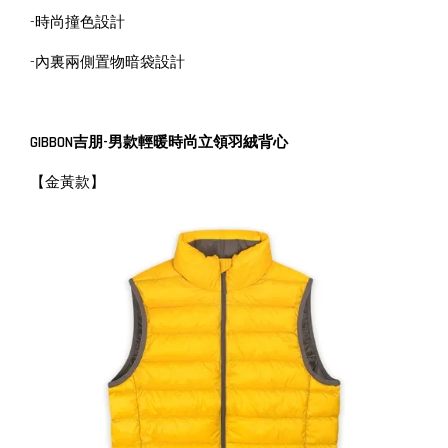
-時尚撞色設計
-內裏兩側置物暗袋設計
GIBBON吉朋-男款輕暖時尚立領羽絨背心
【金黃款】