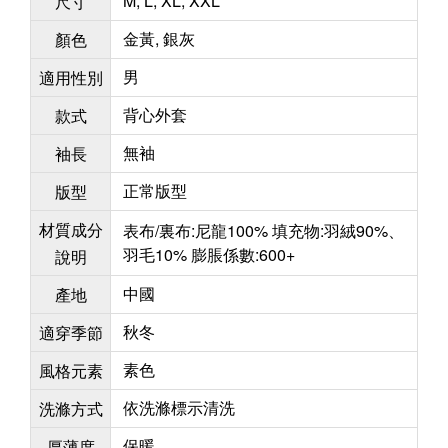
M, L, XL, XXL
尺寸
金黃, 銀灰
顏色
男
適用性別
背心外套
款式
無袖
袖長
正常版型
版型
材質成分
表布/裏布:尼龍100% 填充物:羽絨90%、
羽毛10% 膨脹係數:600+
說明
中國
產地
秋冬
適穿季節
素色
風格元素
依洗滌標示清洗
洗滌方式
保暖
厚薄度