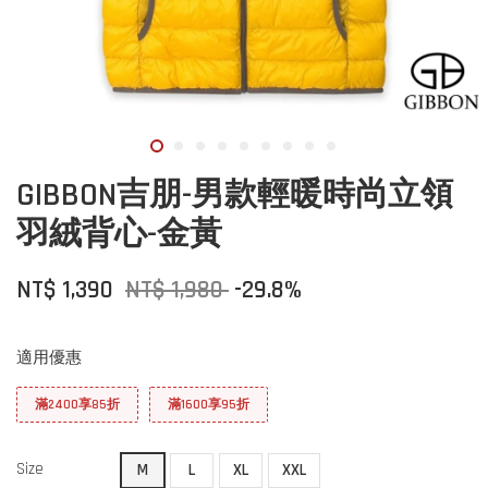
GIBBON吉朋-男款輕暖時尚立領
羽絨背心-金黃
NT$ 1,390
NT$ 1,980
-29.8%
適用優惠
滿2400享85折
滿1600享95折
Size
M
L
XL
XXL