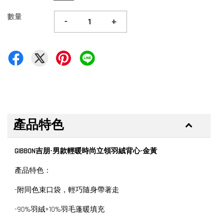
數量
-
+
產品特色
GIBBON吉朋-男款輕暖時尚立領羽絨背心-金黃
產品特色：
-附同色束口袋，輕巧隨身帶著走
-90%羽絨+10%羽毛蓬暖填充