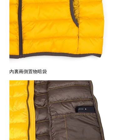
內裏兩側置物暗袋