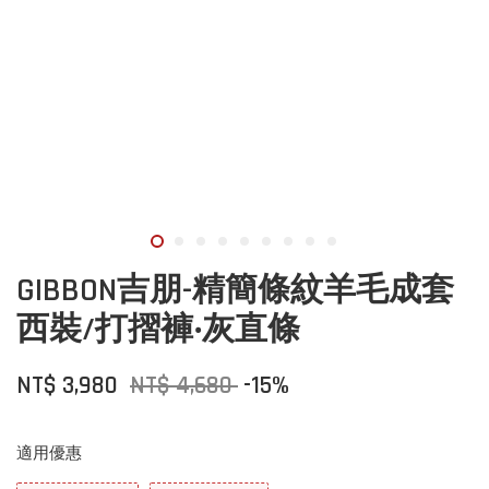
GIBBON吉朋-精簡條紋羊毛成套
西裝/打摺褲‧灰直條
NT$ 3,980
NT$ 4,680
-15%
適用優惠