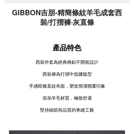
GIBBON吉朋-精簡條紋羊毛成套西
裝/打摺褲‧灰直條
產品特色
西裝外套為經典兩釦不開衩設計
西裝褲為打摺中低腰版型
手感暗條直紋布面，塑造簡潔穩重印象
添加羊毛材質，極致舒適
堅持細節與品質的車縫工藝