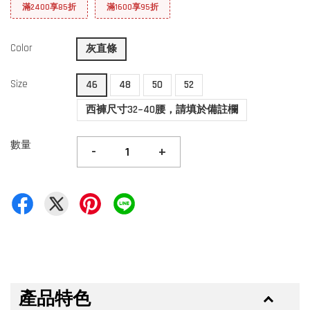
滿2400享85折
滿1600享95折
Color
灰直條
Size
46
48
50
52
西褲尺寸32~40腰，請填於備註欄
數量
-
+
產品特色