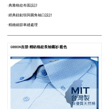
-典雅格紋布面設計
-經典鈕釦領與圓角袖口設計
-精緻細節車縫處理
GIBBON吉朋-精紡格紋長袖襯衫‧藍色