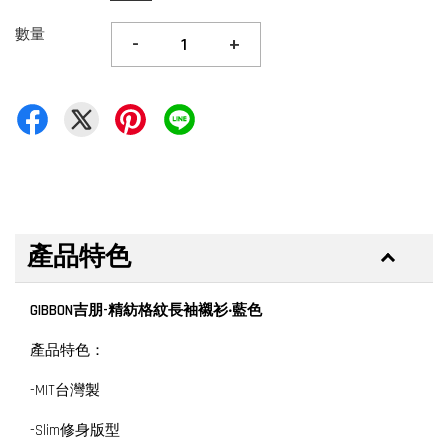
數量
-
+
產品特色
GIBBON吉朋-精紡格紋長袖襯衫‧藍色
產品特色：
-MIT台灣製
-Slim修身版型