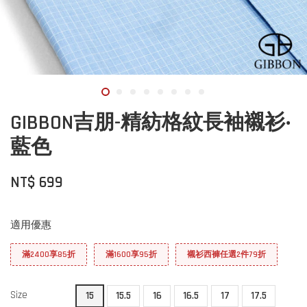
GIBBON吉朋-精紡格紋長袖襯衫‧
藍色
NT$ 699
適用優惠
滿2400享85折
滿1600享95折
襯衫西褲任選2件79折
Size
15
15.5
16
16.5
17
17.5