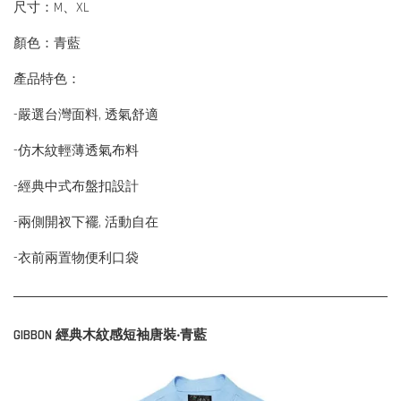
尺寸：M、XL
顏色：青藍
產品特色：
-嚴選台灣面料, 透氣舒適
-仿木紋輕薄透氣布料
-經典中式布盤扣設計
-兩側開衩下襬, 活動自在
-衣前兩置物便利口袋
GIBBON 經典木紋感短袖唐裝‧青藍