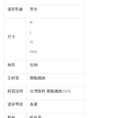
適穿對象
男生
M
L
尺寸
XL
XXXL
袖長
短袖
主材質
聚酯纖維
材質說明
台灣面料 聚酯纖維100%
適穿季節
春夏
顏色
藍色系