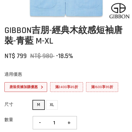
GIBBON吉朋-經典木紋感短袖唐
裝-青藍 M-XL
NT$ 799
NT$ 980
-18.5%
適用優惠
唐裝長褲加購優惠
滿2400享85折
滿1600享95折
尺寸
M
XL
數量
-
+