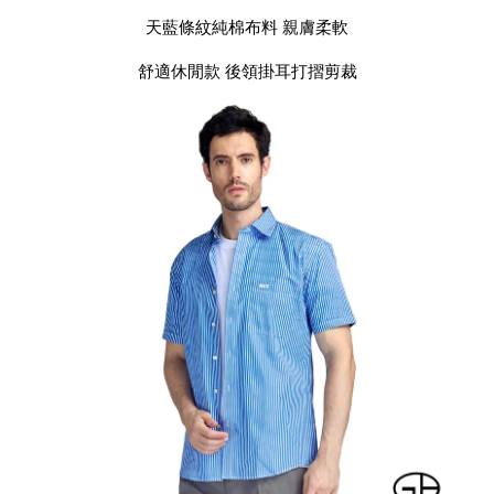
天藍條紋純棉布料 親膚柔軟
舒適休閒款 後領掛耳打摺剪裁