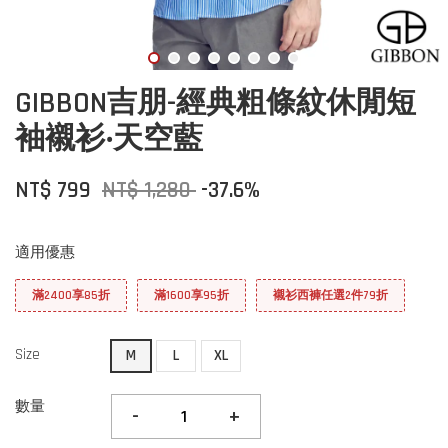
GIBBON吉朋-經典粗條紋休閒短
袖襯衫‧天空藍
NT$ 799
NT$ 1,280
-37.6%
適用優惠
滿2400享85折
滿1600享95折
襯衫西褲任選2件79折
Size
M
L
XL
數量
-
+