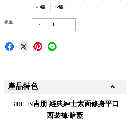
40腰
42腰
數量
-
+
產品特色
GIBBON吉朋-經典紳士素面修身平口
西裝褲‧暗藍