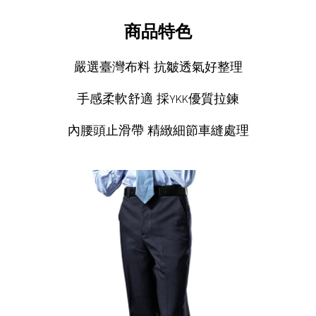
商品特色
嚴選臺灣布料 抗皺透氣好整理
手感柔軟舒適 採YKK優質拉鍊
內腰頭止滑帶 精緻細節車縫處理