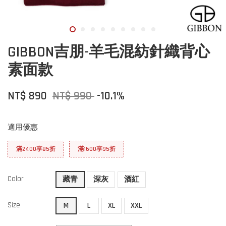
GIBBON吉朋-羊毛混紡針織背心
素面款
NT$ 890
NT$ 990
-10.1%
適用優惠
滿2400享85折
滿1600享95折
Color
藏青
深灰
酒紅
Size
M
L
XL
XXL