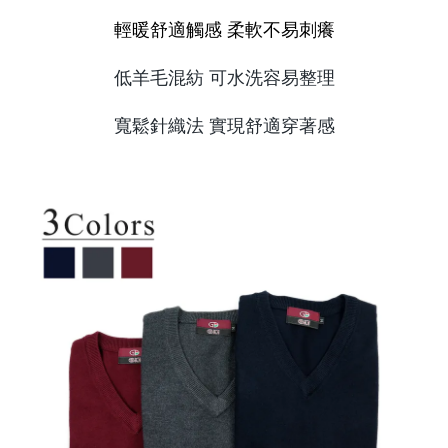
輕暖舒適觸感 柔軟不易刺癢
低羊毛混紡 可水洗容易整理
寬鬆針織法 實現舒適穿著感