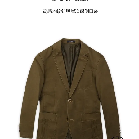
-質感木紋釦與層次感側口袋