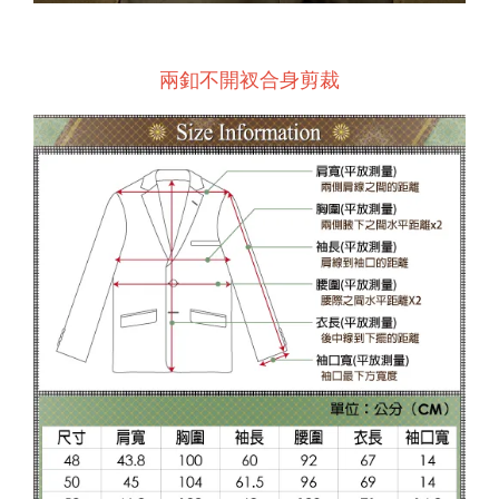
兩釦不開衩合身剪裁