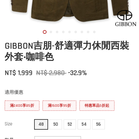
GIBBON吉朋-舒適彈力休閒西裝
外套‧咖啡色
NT$ 1,999
NT$ 2,980
-32.9%
適用優惠
滿2400享85折
滿1600享95折
特惠單品5折起
Size
48
50
52
54
56