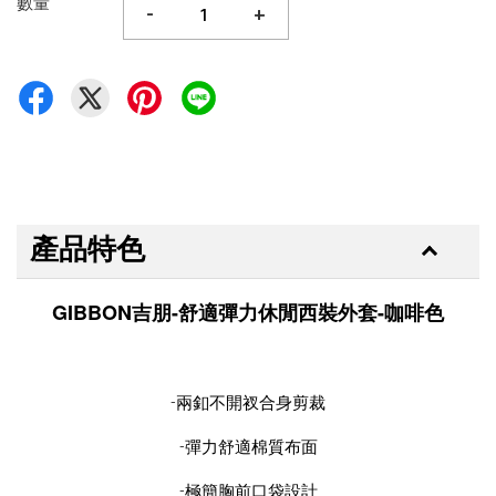
數量
-
+
產品特色
GIBBON吉朋-舒適彈力休閒西裝外套-咖啡色
-兩釦不開衩合身剪裁
-彈力舒適棉質布面
-極簡胸前口袋設計