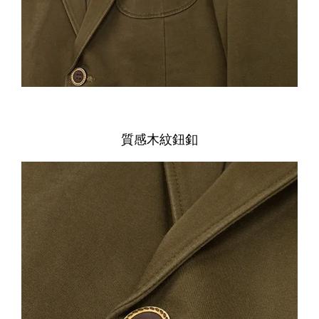
質感木紋鈕釦