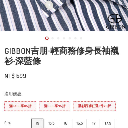
GIBBON吉朋-輕商務修身長袖襯
衫‧深藍條
NT$ 699
適用優惠
滿2400享85折
滿1600享95折
襯衫西褲任選2件79折
Size
15
15.5
16
16.5
17
17.5