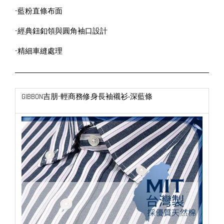
-藍粉直條布面
-經典鈕釦領與圓角袖口設計
-精細車縫處理
GIBBON吉朋-輕商務修身長袖襯衫‧深藍條