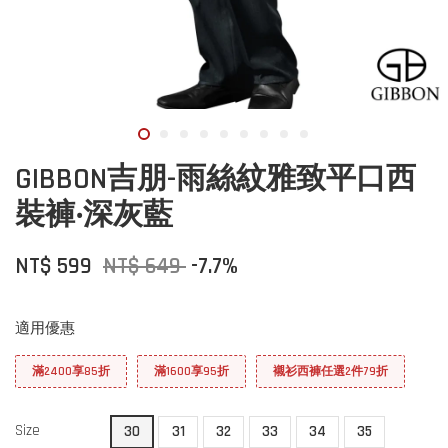
GIBBON吉朋-雨絲紋雅致平口西
裝褲‧深灰藍
NT$ 599
NT$ 649
-7.7%
適用優惠
滿2400享85折
滿1600享95折
襯衫西褲任選2件79折
Size
30
31
32
33
34
35