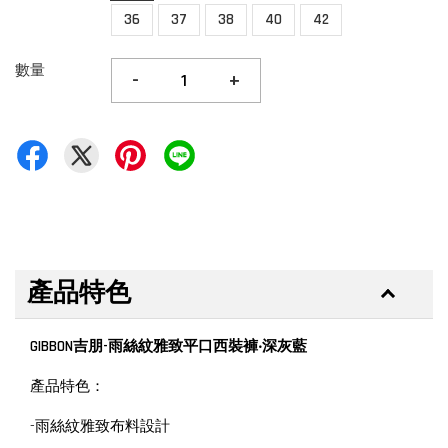
36
37
38
40
42
數量
-
+
產品特色
GIBBON吉朋-雨絲紋雅致平口西裝褲‧深灰藍
產品特色：
-雨絲紋雅致布料設計