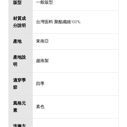
一般版型
版型
材質成
台灣面料 聚酯纖維100%
分說明
東南亞
產地
產地說
越南製
明
適穿季
四季
節
風格元
素色
素
洗滌方