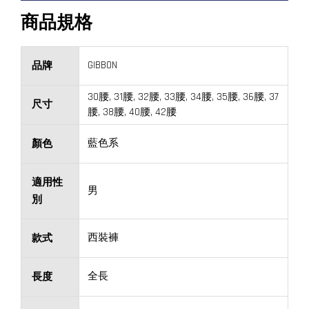
商品規格
GIBBON
品牌
30腰, 31腰, 32腰, 33腰, 34腰, 35腰, 36腰, 37
尺寸
腰, 38腰, 40腰, 42腰
藍色系
顏色
適用性
男
別
西裝褲
款式
全長
長度