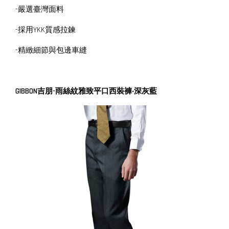
-嚴選臺灣面料
-採用YKK質感拉鍊
-精緻細節與包邊車縫
GIBBON吉朋-雨絲紋雅致平口西裝褲‧深灰藍