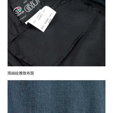
雨絲紋雅致布面