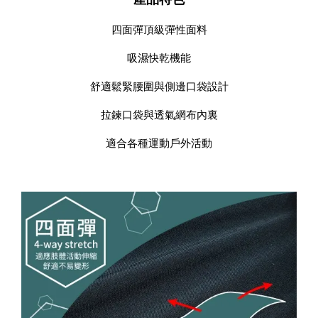
四面彈頂級彈性面料
吸濕快乾機能
舒適鬆緊腰圍與側邊口袋設計
拉鍊口袋與透氣網布內裏
適合各種運動戶外活動