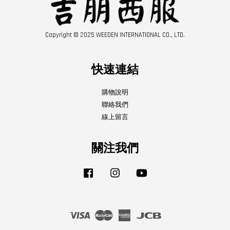
Copyright © 2025 WEEDEN INTERNATIONAL CO., LTD.
快速連結
購物說明
聯絡我們
線上留言
關注我們
Facebook
Instagram
YouTube
Visa
Master
American
JCB
Express