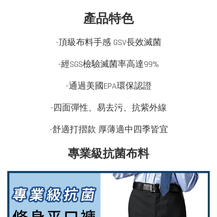
產品特色
-頂級布料手感 GSV長效滅菌
-經SGS檢驗滅菌率高達99%
-通過美國EPA環保認證
-四面彈性、易去污、抗紫外線
-舒適打摺款 厚薄適中四季皆宜
專業級抗菌布料