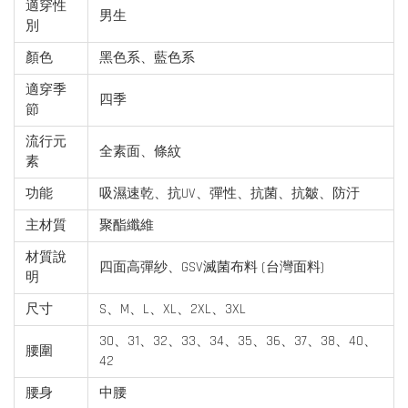
適穿性
男生
別
顏色
黑色系、藍色系
適穿季
四季
節
流行元
全素面、條紋
素
功能
吸濕速乾、抗UV、彈性、抗菌、抗皺、防汙
主材質
聚酯纖維
材質說
四面高彈紗、GSV滅菌布料 (台灣面料)
明
尺寸
S、M、L、XL、2XL、3XL
30、31、32、33、34、35、36、37、38、40、
腰圍
42
腰身
中腰