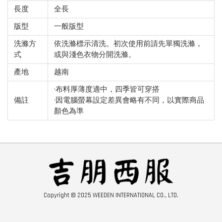
長度
全長
版型
一般版型
洗滌方
依洗滌標示清洗。初次使用前請先單獨洗滌，
式
或與淺色衣物分開洗滌。
產地
越南
•布料厚薄度適中，四季皆可穿搭
備註
•因電腦螢幕設定差異會略有不同，以實際商品
顏色為準
Copyright © 2025 WEEDEN INTERNATIONAL CO., LTD.