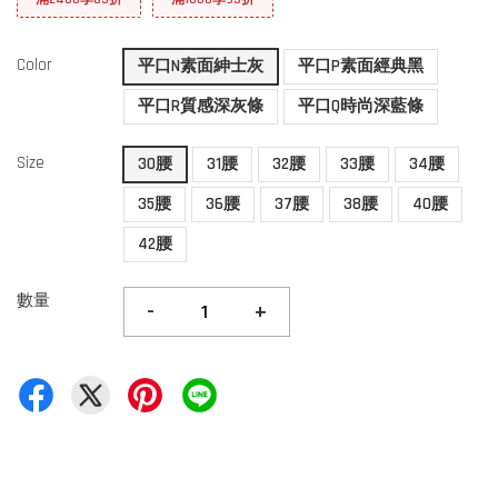
Color
平口N素面紳士灰
平口P素面經典黑
平口R質感深灰條
平口Q時尚深藍條
Size
30腰
31腰
32腰
33腰
34腰
35腰
36腰
37腰
38腰
40腰
42腰
數量
-
+