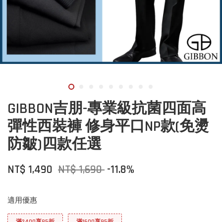
GIBBON吉朋-專業級抗菌四面高
彈性西裝褲 修身平口NP款(免燙
防皺)四款任選
NT$ 1,490
NT$ 1,690
-11.8%
適用優惠
滿2400享85折
滿1600享95折