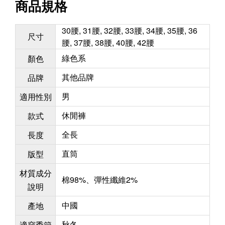
商品規格
30腰, 31腰, 32腰, 33腰, 34腰, 35腰, 36
尺寸
腰, 37腰, 38腰, 40腰, 42腰
綠色系
顏色
其他品牌
品牌
男
適用性別
休閒褲
款式
全長
長度
直筒
版型
材質成分
棉98%、彈性纖維2%
說明
中國
產地
秋冬
適穿季節