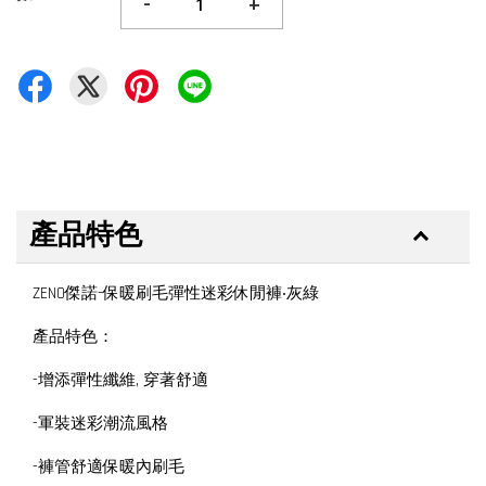
-
+
產品特色
ZENO傑諾-保暖刷毛彈性迷彩休閒褲‧灰綠
產品特色：
-增添彈性纖維, 穿著舒適
-軍裝迷彩潮流風格
-褲管舒適保暖內刷毛