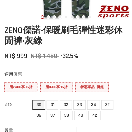
ZENO傑諾-保暖刷毛彈性迷彩休
閒褲‧灰綠
NT$ 999
NT$ 1,480
-32.5%
適用優惠
滿2400享85折
滿1600享95折
特惠單品5折起
Size
30
31
32
33
34
35
36
37
38
40
42
數量