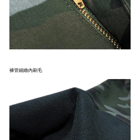
褲管細緻內刷毛