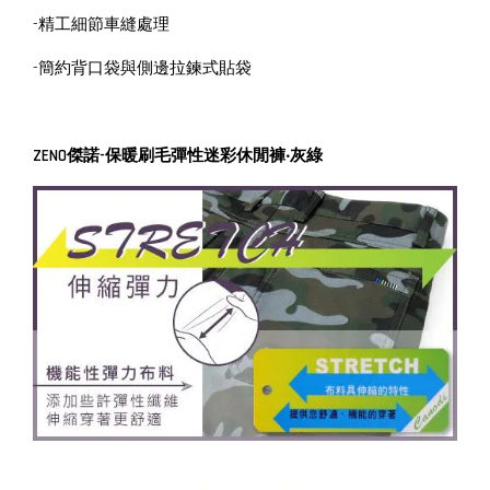
-精工細節車縫處理
-簡約背口袋與側邊拉鍊式貼袋
ZENO傑諾-保暖刷毛彈性迷彩休閒褲‧灰綠