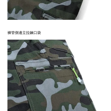
褲管側邊立拉鍊口袋