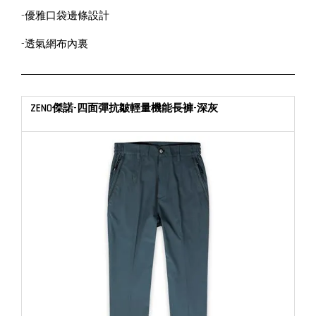
-優雅口袋邊條設計
-透氣網布內裏
ZENO傑諾-四面彈抗皺輕量機能長褲-深灰