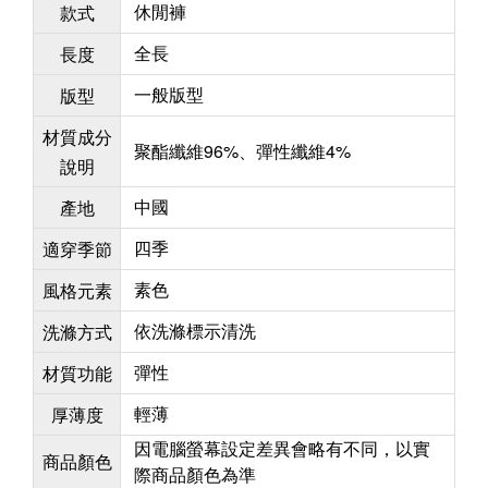
休閒褲
款式
全長
長度
一般版型
版型
材質成分
聚酯纖維96%、彈性纖維4%
說明
中國
產地
四季
適穿季節
素色
風格元素
依洗滌標示清洗
洗滌方式
彈性
材質功能
輕薄
厚薄度
因電腦螢幕設定差異會略有不同，以實
商品顏色
際商品顏色為準