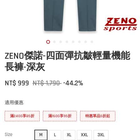
ZENO傑諾-四面彈抗皺輕量機能
長褲-深灰
NT$ 999
NT$ 1,790
-44.2%
適用優惠
滿2400享85折
滿1600享95折
特惠單品5折起
Size
M
L
XL
XXL
3XL