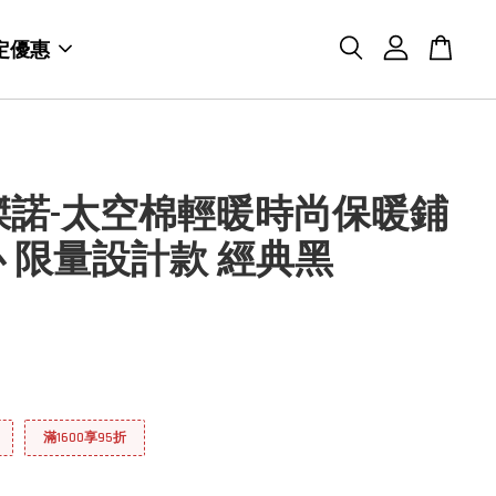
定優惠
O傑諾-太空棉輕暖時尚保暖鋪
 限量設計款 經典黑
滿1600享95折