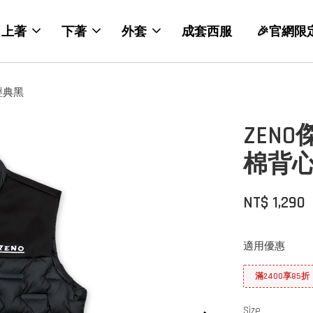
上著
下著
外套
成套西服
🎉官網限
經典黑
ZEN
棉背心
NT$ 1,290
適用優惠
滿2400享85折
Size