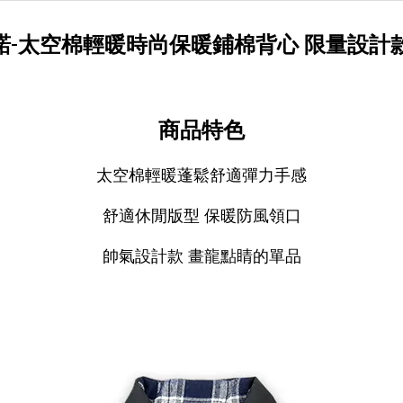
傑諾-太空棉輕暖時尚保暖鋪棉背心 限量設計
商品特色
太空棉輕暖蓬鬆舒適彈力手感
舒適休閒版型 保暖防風領口
帥氣設計款 畫龍點睛的單品