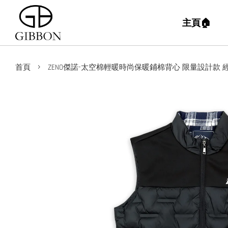
主頁🏠
›
首頁
ZENO傑諾-太空棉輕暖時尚保暖鋪棉背心 限量設計款 