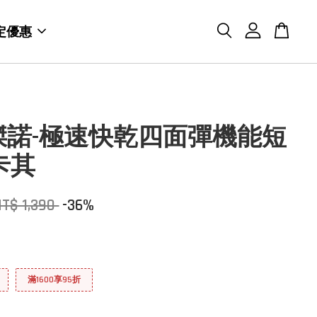
定優惠
O傑諾-極速快乾四面彈機能短
卡其
T$ 1,390
-36%
滿1600享95折