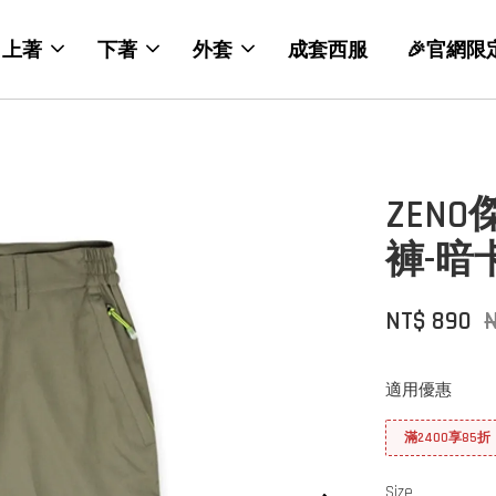
上著
下著
外套
成套西服
🎉官網限
ZEN
褲-暗
NT$ 890
N
適用優惠
滿2400享85折
Size