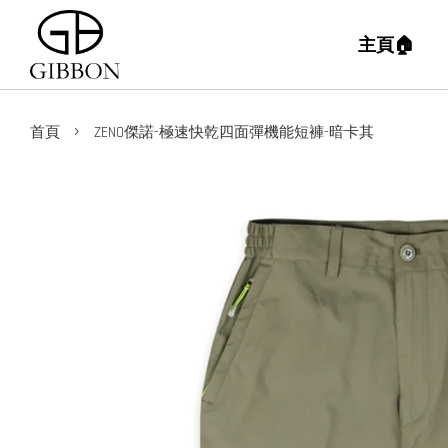
主頁🏠
›
首頁
ZENO傑諾-極速快乾四面彈機能短褲-暗卡其