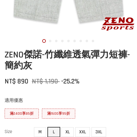
ZENO傑諾-竹纖維透氣彈力短褲-
簡約灰
NT$ 890
NT$ 1,190
-25.2%
適用優惠
滿2400享85折
滿1600享95折
Size
M
L
XL
XXL
3XL