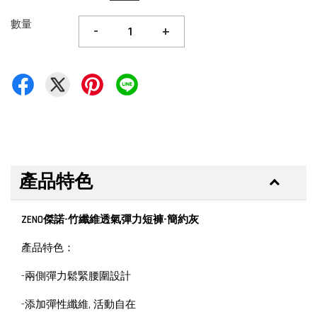
數量
-
+
產品特色
ZENO傑諾-竹纖維透氣彈力短褲-簡約灰
產品特色：
-兩側彈力鬆緊腰圍設計
-添加彈性纖維, 活動自在