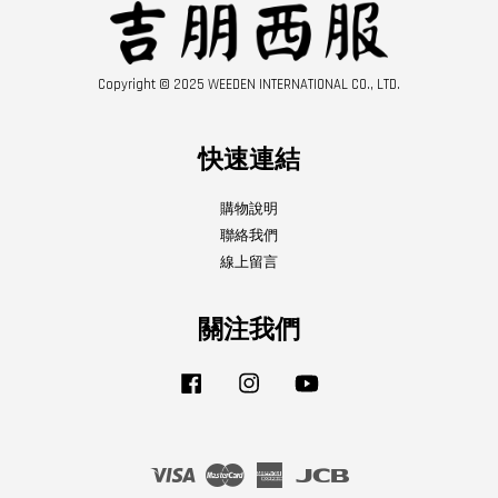
Copyright © 2025 WEEDEN INTERNATIONAL CO., LTD.
快速連結
購物說明
聯絡我們
線上留言
關注我們
Facebook
Instagram
YouTube
Visa
Master
American
JCB
Express