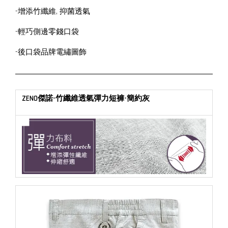
-增添竹纖維, 抑菌透氣
-輕巧側邊零錢口袋
-後口袋品牌電繡圖飾
ZENO傑諾-竹纖維透氣彈力短褲-簡約灰