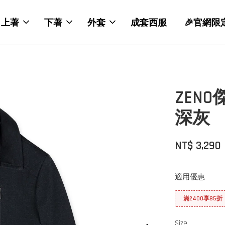
上著
下著
外套
成套西服
🎉官網限
ZEN
深灰
NT$ 3,290
適用優惠
滿2400享85折
Size