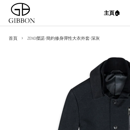
主頁🏠
›
首頁
ZENO傑諾-簡約修身彈性大衣外套-深灰