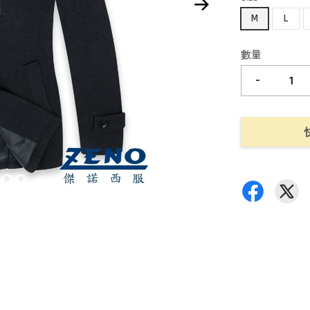
M
L
數量
-