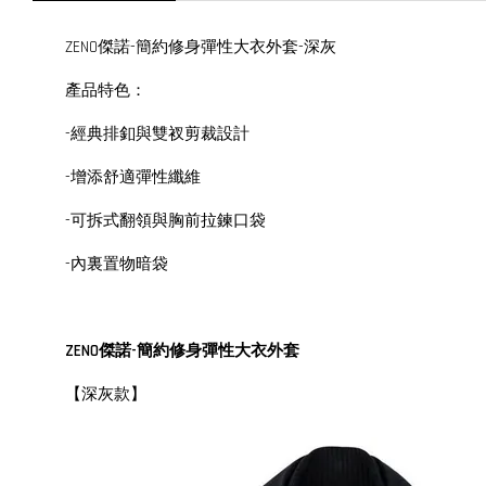
ZENO傑諾-簡約修身彈性大衣外套-深灰
產品特色：
-經典排釦與雙衩剪裁設計
-增添舒適彈性纖維
-可拆式翻領與胸前拉鍊口袋
-內裏置物暗袋
ZENO傑諾-簡約修身彈性大衣外套
【深灰款】