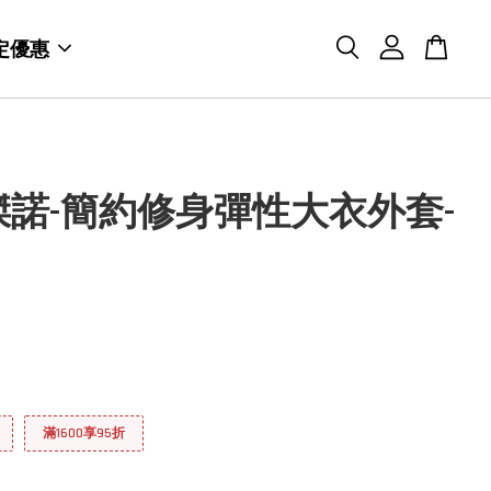
定優惠
O傑諾-簡約修身彈性大衣外套-
滿1600享95折