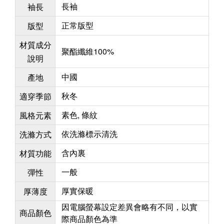
長袖
袖長
正常版型
版型
材質成分
聚酯纖維100%
說明
中國
產地
秋冬
適穿季節
素色, 條紋
風格元素
依洗滌標示清洗
洗滌方式
含內裏
材質功能
一般
彈性
厚實保暖
厚薄度
因電腦螢幕設定差異會略有不同，以實
商品顏色
際商品顏色為準