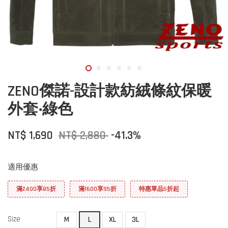
ZENO傑諾-設計款紡絨條紋保暖
外套‧綠色
NT$ 1,690
NT$ 2,880
-41.3%
適用優惠
滿2400享85折
滿1600享95折
特惠單品5折起
Size
M
L
XL
3L