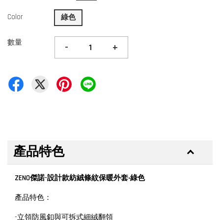
Color
綠色
數量
-
+
產品特色
ZENO傑諾-設計款紡絨條紋保暖外套‧綠色
產品特色：
-立領防風釦與可拆式細絨翻領