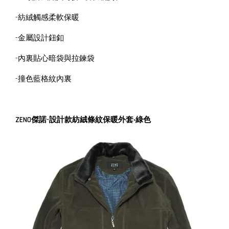
-紡絨觸感柔軟保暖
-金屬設計鈕釦
-內裏貼心暗袋與拉鍊袋
-撞色藍格紋內裏
ZENO傑諾-設計款紡絨條紋保暖外套‧綠色