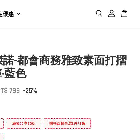
定優惠
O傑諾-都會商務雅致素面打摺
‧藍色
NT$ 799
-25%
滿1600享95折
襯衫西褲任選2件79折