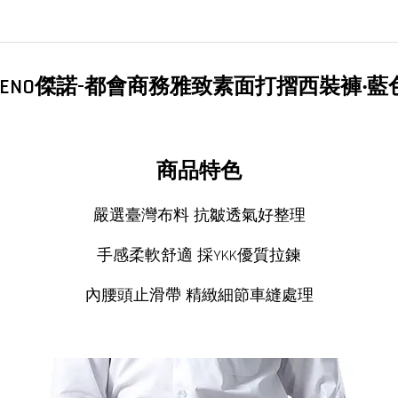
ZENO傑諾-都會商務雅致素面打摺西裝褲‧藍
商品特色
嚴選臺灣布料 抗皺透氣好整理
手感柔軟舒適 採YKK優質拉鍊
內腰頭止滑帶 精緻細節車縫處理