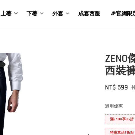
上著
下著
外套
成套西服
🎉官網限
ZEN
西裝褲
NT$ 599
適用優惠
滿2400享85折
特惠單品5折起