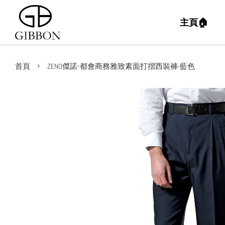
主頁🏠
›
首頁
ZENO傑諾-都會商務雅致素面打摺西裝褲‧藍色